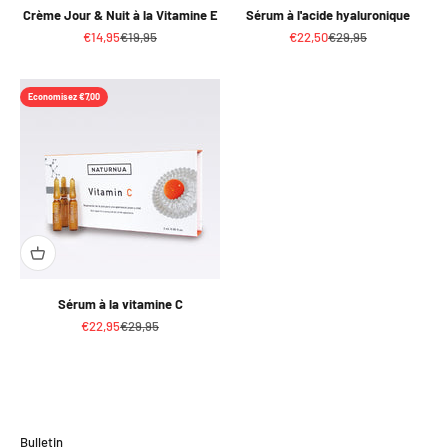
Crème Jour & Nuit à la Vitamine E
Sérum à l'acide hyaluronique
Prix de vente
Prix normal
Prix de vente
Prix normal
€14,95
€19,95
€22,50
€29,95
Economisez €7,00
Sérum à la vitamine C
Prix de vente
Prix normal
€22,95
€29,95
Bulletin