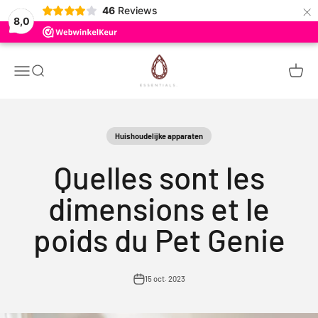
×
46
Reviews
8,0
Passer au contenu
Ruby Essentials
Menu
Recherche
Panier
Huishoudelijke apparaten
Quelles sont les
dimensions et le
poids du Pet Genie
15 oct. 2023