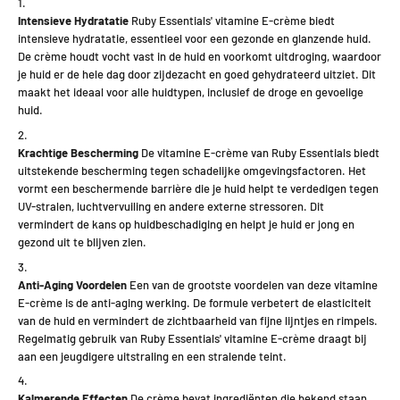
Intensieve Hydratatie
Ruby Essentials' vitamine E-crème biedt
intensieve hydratatie, essentieel voor een gezonde en glanzende huid.
De crème houdt vocht vast in de huid en voorkomt uitdroging, waardoor
je huid er de hele dag door zijdezacht en goed gehydrateerd uitziet. Dit
maakt het ideaal voor alle huidtypen, inclusief de droge en gevoelige
huid.
Krachtige Bescherming
De vitamine E-crème van Ruby Essentials biedt
uitstekende bescherming tegen schadelijke omgevingsfactoren. Het
vormt een beschermende barrière die je huid helpt te verdedigen tegen
UV-stralen, luchtvervuiling en andere externe stressoren. Dit
vermindert de kans op huidbeschadiging en helpt je huid er jong en
gezond uit te blijven zien.
Anti-Aging Voordelen
Een van de grootste voordelen van deze vitamine
E-crème is de anti-aging werking. De formule verbetert de elasticiteit
van de huid en vermindert de zichtbaarheid van fijne lijntjes en rimpels.
Regelmatig gebruik van Ruby Essentials' vitamine E-crème draagt bij
aan een jeugdigere uitstraling en een stralende teint.
Kalmerende Effecten
De crème bevat ingrediënten die bekend staan