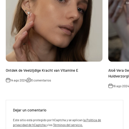
Ontdek de Veelzijdige Kracht van Vitamine E
Aloë Vera Ge
Huidverzorg
14 ago 2024
0 comentarios
16 ago 2024
Dejar un comentario
Este sitio está protegido por hCaptcha y se aplican
la Política de
privacidad de hCaptcha
y los
Términos del servicio.