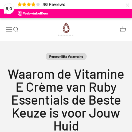
×
46
Reviews
8,0
Ir al contenido
Ruby Essentials
Menú
Buscar
Carrito
Persoonlijke Verzorging
Waarom de Vitamine
E Crème van Ruby
Essentials de Beste
Keuze is voor Jouw
Huid