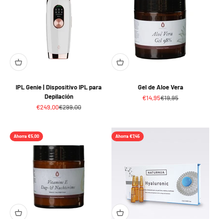
IPL Genie | Dispositivo IPL para
Gel de Aloe Vera
Depilación
Precio de oferta
Precio normal
€14,95
€19,95
Precio de oferta
Precio normal
€249,00
€299,00
Ahorra €5,00
Ahorra €7,45