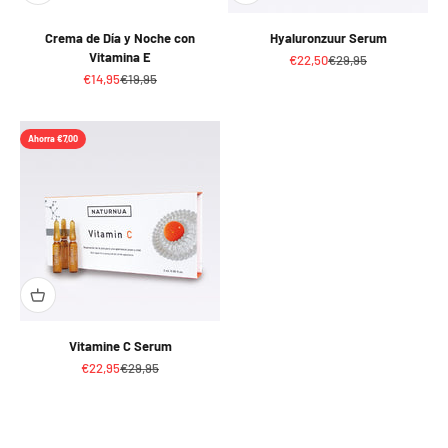
Crema de Día y Noche con
Hyaluronzuur Serum
Vitamina E
Precio de oferta
Precio normal
€22,50
€29,95
Precio de oferta
Precio normal
€14,95
€19,95
Ahorra €7,00
Vitamine C Serum
Precio de oferta
Precio normal
€22,95
€29,95