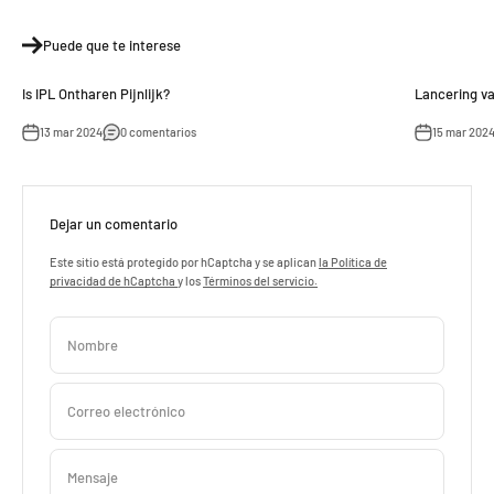
Puede que te interese
Is IPL Ontharen Pijnlijk?
Lancering va
13 mar 2024
0 comentarios
15 mar 202
Dejar un comentario
Este sitio está protegido por hCaptcha y se aplican
la Política de
privacidad de hCaptcha
y los
Términos del servicio.
Nombre
Correo electrónico
Mensaje