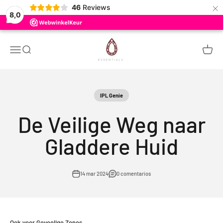
×
46
Reviews
8,0
Ir al contenido
Ruby Essentials
Menú
Buscar
Carrito
IPL Genie
De Veilige Weg naar
Gladdere Huid
14 mar 2024
0 comentarios
Ook voor Gevoelige Zones