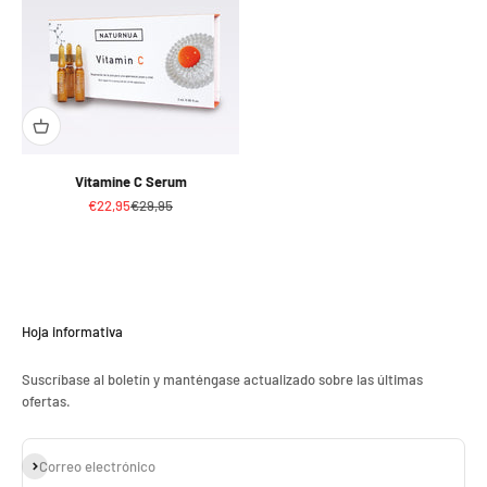
Vitamine C Serum
Precio de oferta
Precio normal
€22,95
€29,95
Hoja informativa
Suscríbase al boletín y manténgase actualizado sobre las últimas
ofertas.
Suscribirse
Correo electrónico