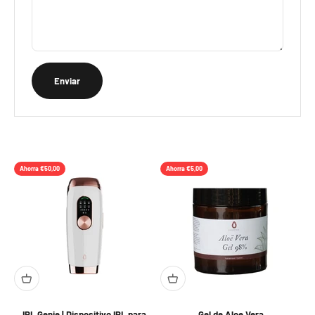
Enviar
Ahorra €50,00
Ahorra €5,00
IPL Genie | Dispositivo IPL para
Gel de Aloe Vera