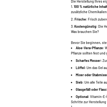
Die Herstellung Ihres e
100 % natürliche Inhal
zusätzliche Chemikalien
Frische:
Frisch zubere
Kostengünstig:
Die He
Was brauchen Sie?
Bevor Sie beginnen, stel
Aloe-Vera-Pflanze:
W
Pflanze sollten fest und 
Scharfes Messer:
Zum
Löffel:
Um das Gel au
Mixer oder Stabmixe
Sieb:
Um alle Teile a
Glasgefäß oder Flas
Optional:
Vitamin-E-Ö
Schritte zur Herstellung