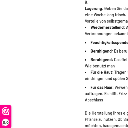
Lagerung:
Geben Sie das
eine Woche lang frisch.
Vorteile von selbstgema
Wiederherstellend:
A
Verbrennungen bekannt
Feuchtigkeitsspend
Beruhigend:
Es beruh
Beruhigend:
Das Gel
Wie benutzt man
Für die Haut:
Tragen S
eindringen und spülen Si
Für das Haar:
Verwend
auftragen. Es hilft, Fri
Abschluss
Die Herstellung Ihres ei
Pflanze zu nutzen. Ob S
8,0
möchten, hausgemachtes