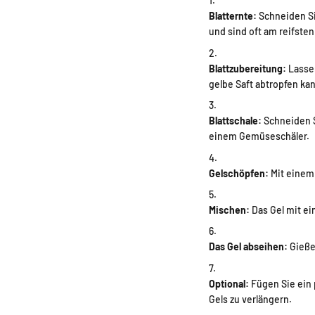
Blatternte:
Schneiden Sie
und sind oft am reifsten
Blattzubereitung:
Lassen
gelbe Saft abtropfen ka
Blattschale:
Schneiden Si
einem Gemüseschäler.
Gelschöpfen:
Mit einem 
Mischen:
Das Gel mit ei
Das Gel abseihen:
Gießen
Optional:
Fügen Sie ein 
Gels zu verlängern.