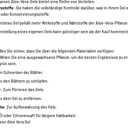
igenen Aloe-Vera-Gels bietet eine Reihe von Vorteilen:
tsstoffe:
Sie haben die vollständige Kontrolle darüber, was in Ihrem Gel 
 oder Konservierungsstoffe.
itetes Gel behält mehr Wirkstoffe und Nährstoffe der Aloe-Vera-Pflanze
rstellung eines eigenen Gels kann günstiger sein als der Kauf kommerzi
len Sie sicher, dass Sie über die folgenden Materialien verfügen:
ählen Sie eine ausgewachsene Pflanze, um die besten Ergebnisse zu erzi
grün sein.
 Schneiden der Blätter.
s den Blättern zu schöpfen.
r:
Zum Pürieren des Gels.
us dem Gel zu entfernen.
che:
Zur Aufbewahrung des Gels.
l oder Zitronensaft für längere Haltbarkeit.
 von Aloe Vera Gel