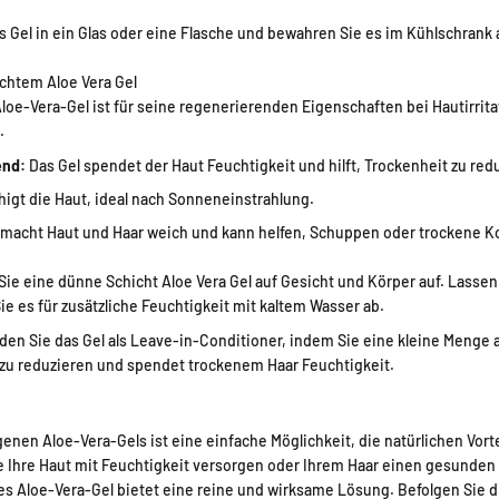
 Gel in ein Glas oder eine Flasche und bewahren Sie es im Kühlschrank a
chtem Aloe Vera Gel
loe-Vera-Gel ist für seine regenerierenden Eigenschaften bei Hautirrit
.
end:
Das Gel spendet der Haut Feuchtigkeit und hilft, Trockenheit zu red
igt die Haut, ideal nach Sonneneinstrahlung.
 macht Haut und Haar weich und kann helfen, Schuppen oder trockene Ko
ie eine dünne Schicht Aloe Vera Gel auf Gesicht und Körper auf. Lassen 
e es für zusätzliche Feuchtigkeit mit kaltem Wasser ab.
en Sie das Gel als Leave-in-Conditioner, indem Sie eine kleine Menge a
zz zu reduzieren und spendet trockenem Haar Feuchtigkeit.
genen Aloe-Vera-Gels ist eine einfache Möglichkeit, die natürlichen Vorte
ie Ihre Haut mit Feuchtigkeit versorgen oder Ihrem Haar einen gesunden 
 Aloe-Vera-Gel bietet eine reine und wirksame Lösung. Befolgen Sie d