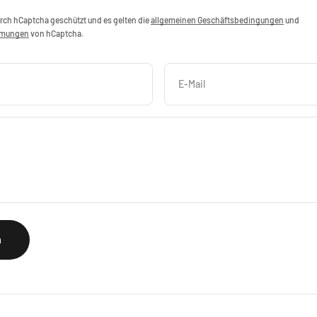
urch hCaptcha geschützt und es gelten die
allgemeinen Geschäftsbedingungen
und
mmungen
von hCaptcha.
E-Mail
n